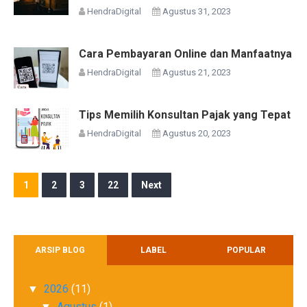
HendraDigital
Agustus 31, 2023
Cara Pembayaran Online dan Manfaatnya
HendraDigital
Agustus 21, 2023
Tips Memilih Konsultan Pajak yang Tepat
HendraDigital
Agustus 20, 2023
1
2
3
22
Next
ARSIP BLOG
LABEL
POPULAR
2026
(11)
▼
Agustus
(1)
▼