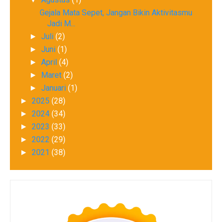
Gejala Mata Sepet, Jangan Bikin Aktivitasmu
Jadi M...
Juli
(2)
►
Juni
(1)
►
April
(4)
►
Maret
(2)
►
Januari
(1)
►
2025
(28)
►
2024
(34)
►
2023
(33)
►
2022
(29)
►
2021
(38)
►