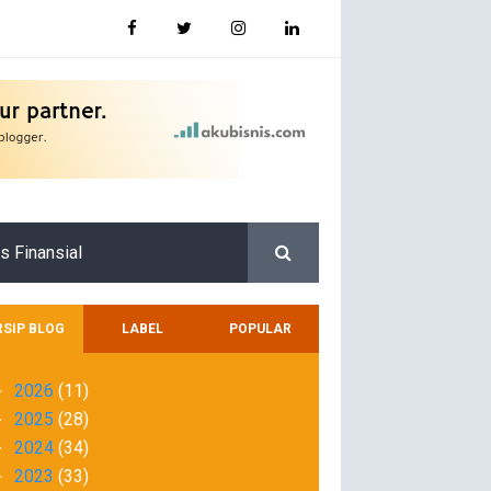
s Finansial
RSIP BLOG
LABEL
POPULAR
2026
(11)
►
2025
(28)
►
2024
(34)
►
2023
(33)
►