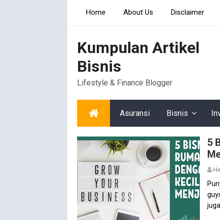
Home
About Us
Disclaimer
Kumpulan Artikel
Bisnis
Lifestyle & Finance Blogger
Asuransi
Bisnis
In
5 
Me
He
Pun
guy
juga