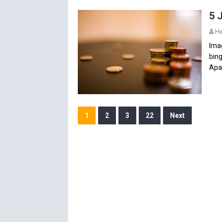
5 
He
Imag
bing
Apal
1
2
3
22
Next