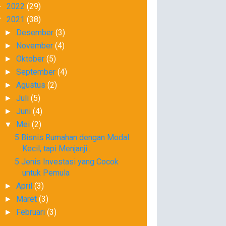
2022
(29)
►
2021
(38)
▼
Desember
(3)
►
November
(4)
►
Oktober
(5)
►
September
(4)
►
Agustus
(2)
►
Juli
(5)
►
Juni
(4)
►
Mei
(2)
▼
5 Bisnis Rumahan dengan Modal
Kecil, tapi Menjanji...
5 Jenis Investasi yang Cocok
untuk Pemula
April
(3)
►
Maret
(3)
►
Februari
(3)
►