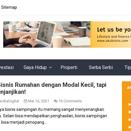
Sitemap
vestasi
Gaya Hidup
Properti
Serba Serbi
Tip
Bisnis Rumahan dengan Modal Kecil, tapi
A
njanjikan!
ndraDigital
Mei 16, 2021
16 Comments
ya bisnis sampingan itu memang sangat menyenangkan
s. Selain bisa mendapatkan penghasilan, bisnis sampingan
 bisa menjadi penopang...