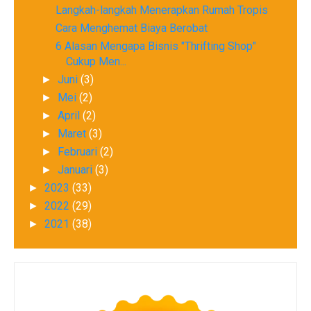
Langkah-langkah Menerapkan Rumah Tropis
Cara Menghemat Biaya Berobat
6 Alasan Mengapa Bisnis "Thrifting Shop"
Cukup Men...
Juni
(3)
►
Mei
(2)
►
April
(2)
►
Maret
(3)
►
Februari
(2)
►
Januari
(3)
►
2023
(33)
►
2022
(29)
►
2021
(38)
►