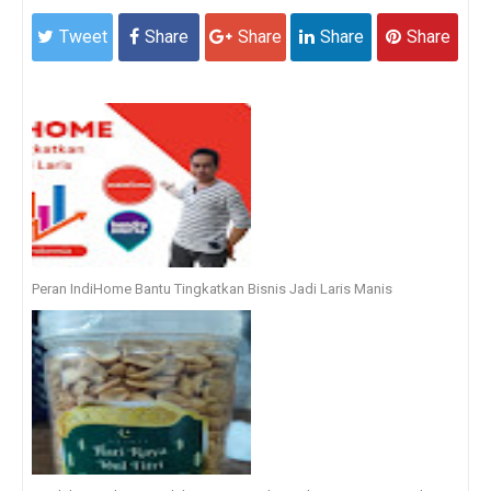
Tweet
Share
Share
Share
Share
Peran IndiHome Bantu Tingkatkan Bisnis Jadi Laris Manis