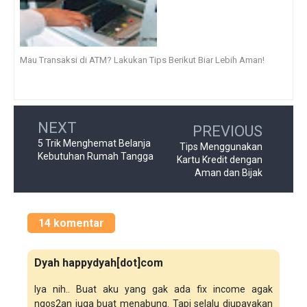
Mau Transaksi di ATM? Lakukan Tips Berikut Biar Lebih Aman!
NEXT
PREVIOUS
5 Trik Menghemat Belanja
Tips Menggunakan
Kebutuhan Rumah Tangga
Kartu Kredit dengan
Aman dan Bijak
14 komentar
Dyah happydyah[dot]com
Iya nih.. Buat aku yang gak ada fix income agak
ngos2an juga buat menabung. Tapi selalu diupayakan