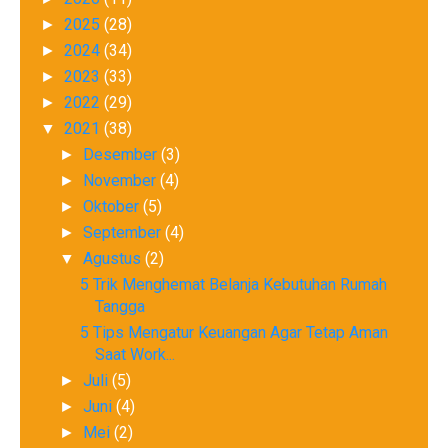
2025
(28)
►
2024
(34)
►
2023
(33)
►
2022
(29)
►
2021
(38)
▼
Desember
(3)
►
November
(4)
►
Oktober
(5)
►
September
(4)
►
Agustus
(2)
▼
5 Trik Menghemat Belanja Kebutuhan Rumah
Tangga
5 Tips Mengatur Keuangan Agar Tetap Aman
Saat Work...
Juli
(5)
►
Juni
(4)
►
Mei
(2)
►