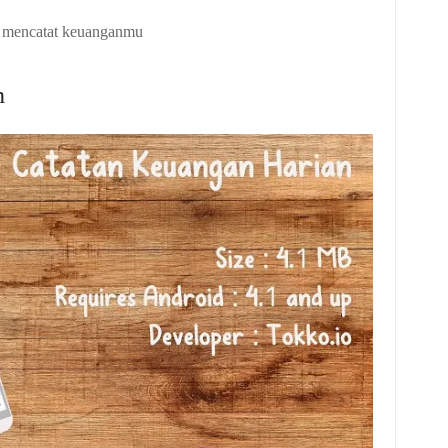
m mencatat keuanganmu
n