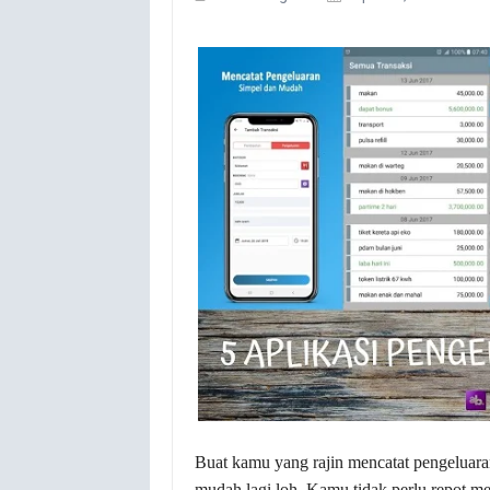
Buat kamu yang rajin mencatat pengeluara
mudah lagi loh. Kamu tidak perlu repot me