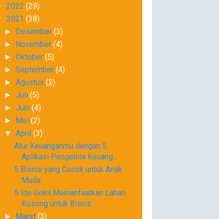
2022
(29)
►
2021
(38)
▼
Desember
(3)
►
November
(4)
►
Oktober
(5)
►
September
(4)
►
Agustus
(2)
►
Juli
(5)
►
Juni
(4)
►
Mei
(2)
►
April
(3)
▼
Atur Keuanganmu dengan 5
Aplikasi Pengelola Keuang...
5 Bisnis yang Cocok untuk Anak
Muda
5 Ide Gokil Memanfaatkan Lahan
Kosong untuk Bisnis
Maret
(3)
►