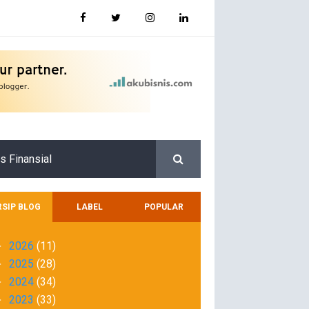
s Finansial
RSIP BLOG
LABEL
POPULAR
2026
(11)
►
2025
(28)
►
2024
(34)
►
2023
(33)
►