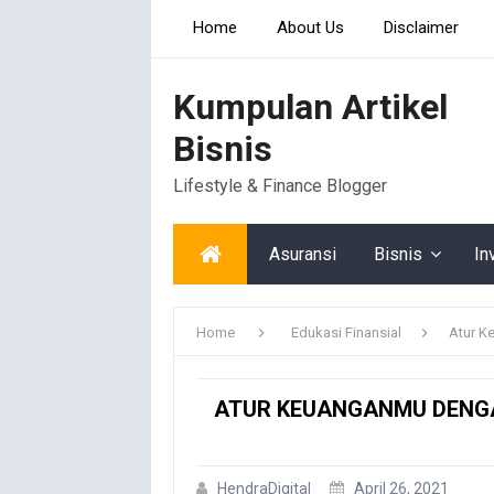
Home
About Us
Disclaimer
Kumpulan Artikel
Bisnis
Lifestyle & Finance Blogger
Asuransi
Bisnis
In
Home
Edukasi Finansial
Atur K
ATUR KEUANGANMU DENGA
HendraDigital
April 26, 2021