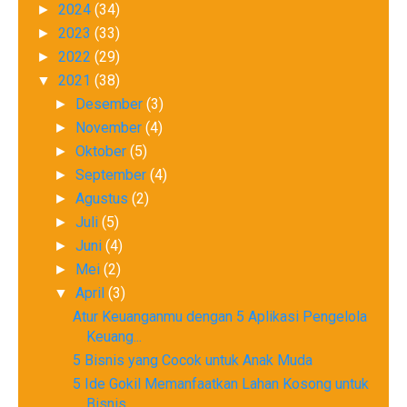
2024
(34)
►
2023
(33)
►
2022
(29)
►
2021
(38)
▼
Desember
(3)
►
November
(4)
►
Oktober
(5)
►
September
(4)
►
Agustus
(2)
►
Juli
(5)
►
Juni
(4)
►
Mei
(2)
►
April
(3)
▼
Atur Keuanganmu dengan 5 Aplikasi Pengelola
Keuang...
5 Bisnis yang Cocok untuk Anak Muda
5 Ide Gokil Memanfaatkan Lahan Kosong untuk
Bisnis