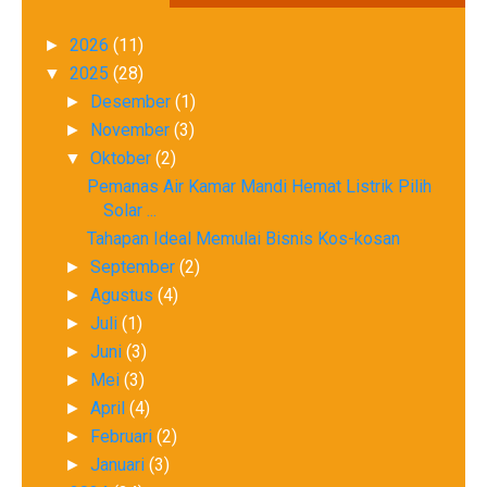
2026
(11)
►
2025
(28)
▼
Desember
(1)
►
November
(3)
►
Oktober
(2)
▼
Pemanas Air Kamar Mandi Hemat Listrik Pilih
Solar ...
Tahapan Ideal Memulai Bisnis Kos-kosan
September
(2)
►
Agustus
(4)
►
Juli
(1)
►
Juni
(3)
►
Mei
(3)
►
April
(4)
►
Februari
(2)
►
Januari
(3)
►