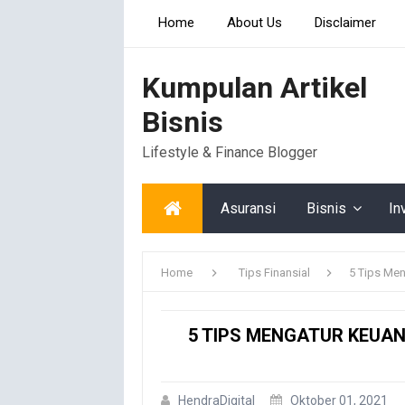
Home
About Us
Disclaimer
Kumpulan Artikel
Bisnis
Lifestyle & Finance Blogger
Asuransi
Bisnis
In
Home
Tips Finansial
5 Tips Me
5 TIPS MENGATUR KEUA
HendraDigital
Oktober 01, 2021