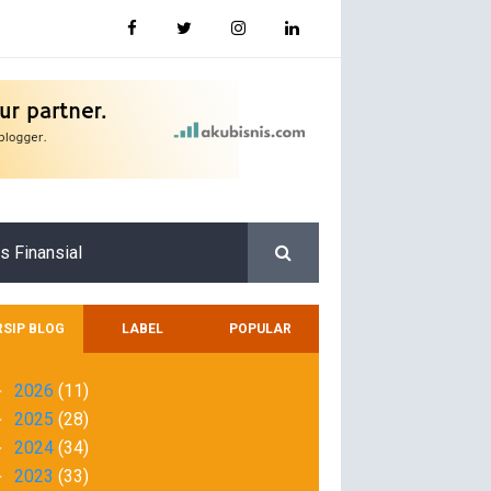
s Finansial
RSIP BLOG
LABEL
POPULAR
2026
(11)
►
2025
(28)
►
2024
(34)
►
2023
(33)
►