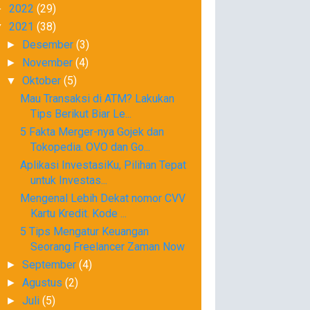
2022
(29)
►
2021
(38)
▼
Desember
(3)
►
November
(4)
►
Oktober
(5)
▼
Mau Transaksi di ATM? Lakukan
Tips Berikut Biar Le...
5 Fakta Merger-nya Gojek dan
Tokopedia. OVO dan Go...
Aplikasi InvestasiKu, Pilihan Tepat
untuk Investas...
Mengenal Lebih Dekat nomor CVV
Kartu Kredit. Kode ...
5 Tips Mengatur Keuangan
Seorang Freelancer Zaman Now
September
(4)
►
Agustus
(2)
►
Juli
(5)
►