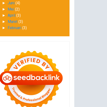
Juni
(4)
►
Mei
(2)
►
April
(3)
►
Maret
(3)
►
Februari
(3)
►